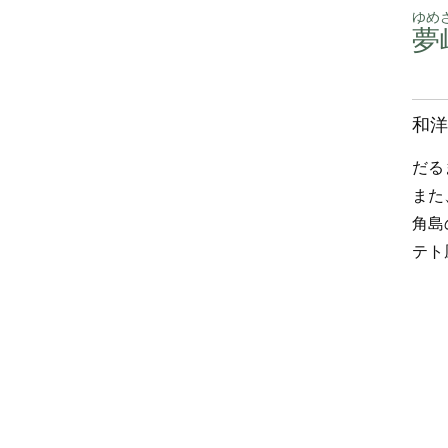
ゆめ
夢
和洋
だる
また
角島
テト