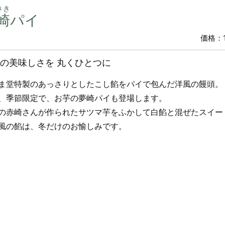
さき
崎
パイ
価格：1
の美味しさを 丸くひとつに
ま堂特製のあっさりとしたこし餡をパイで包んだ洋風の饅頭。
、季節限定で、お芋の夢崎パイも登場します。
の赤崎さんが作られたサツマ芋をふかして白餡と混ぜたスイー
風の餡は、冬だけのお愉しみです。