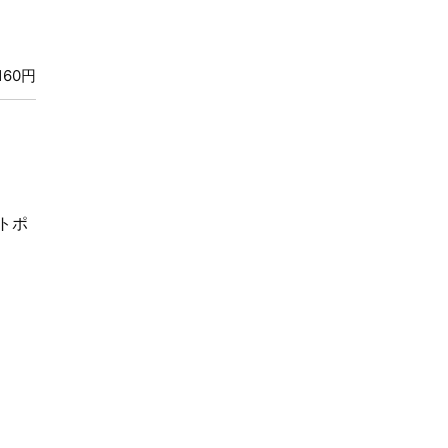
60円
トポ