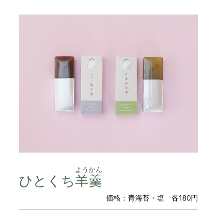
ようかん
ひとくち
羊羹
価格：青海苔・塩 各180円